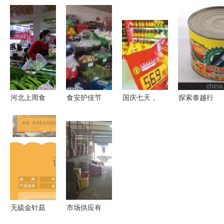
供358万份
食用农产品
粮食市场
去这3个批
安心 食用
被通报，沃
供应优化下
发市场买
农产品批发
尔玛上榜
的平稳运行
菜，你得长
持‘绿色通
批发环节安
与未来前景
点心... 警惕
行证’出发
全警钟再响
食用农产品
准备？382
安全问题
张三响应路
河北上周食
食安护佳节
国庆七天，
探索泰越行
通了
用农产品与
临清市场监
85313万账
星光油浸金
生产资料市
管局启动食
单 大家的
枪鱼罐头的
场价格运行
用农产品批
钱都花在
西餐原料之
平稳，批发
发专项执法
了“吃”字
选
市场状况稳
检查行动
上？
定
无硫金针菇
市场供应有
干货 酒店
保障 萧山