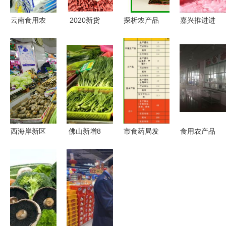
云南食用农
2020新货
探析农产品
嘉兴推进进
产品批发市
宁夏枸杞中
与食用农产
口冷链食品
场观察 从
宁甲乙特优
品批发的发
全程追溯
田间到餐桌
级枸杞40斤
展路径与经
让“浙冷
的安全与流
散装枸杞整
济影响
链”成为守
通
箱批发 品
护舌尖安全
质与商机的
的长效防线
完美结合
西海岸新区
佛山新增8
市食药局发
食用农产品
新增两家
家菜篮子生
布11月份食
批发 连接
省规范 农
产基地，这
用农产品例
田间与餐桌
贸市场,快
个秋天邀你
行监测结
的供应链桥
来看是哪两
来玩！
果，批发市
梁
个
场总体合格
率稳中有升