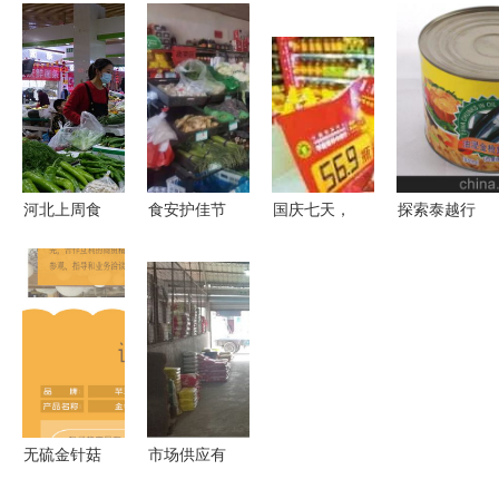
安心 食用
被通报，沃
供应优化下
发市场买
农产品批发
尔玛上榜
的平稳运行
菜，你得长
持‘绿色通
批发环节安
与未来前景
点心... 警惕
行证’出发
全警钟再响
食用农产品
准备？382
安全问题
张三响应路
河北上周食
食安护佳节
国庆七天，
探索泰越行
通了
用农产品与
临清市场监
85313万账
星光油浸金
生产资料市
管局启动食
单 大家的
枪鱼罐头的
场价格运行
用农产品批
钱都花在
西餐原料之
平稳，批发
发专项执法
了“吃”字
选
市场状况稳
检查行动
上？
定
无硫金针菇
市场供应有
干货 酒店
保障 萧山